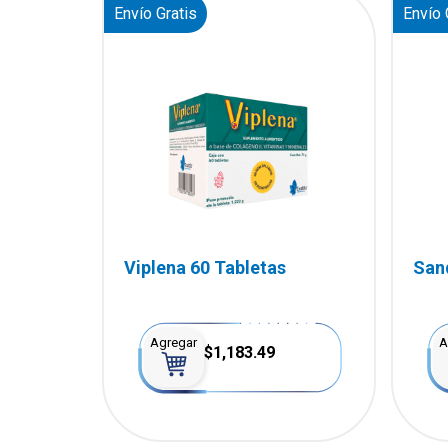
Envío Gratis
Envío 
Viplena 60 Tabletas
San
Agregar
A
$1,183.49