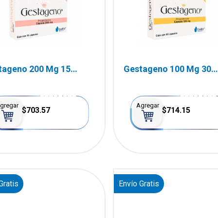
tageno 200 Mg 15
Gestageno 100 Mg 30
sulas
Cápsulas
gregar
Agregar
$703.57
$714.15
Gratis
Envío Gratis