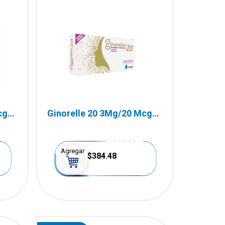
cg
Ginorelle 20 3Mg/20 Mcg
28 Comprimidos
Agregar
$384.48