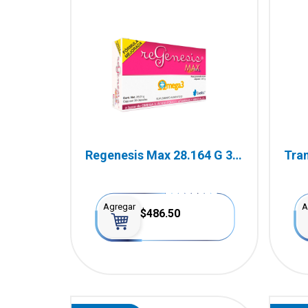
Regenesis Max 28.164 G 30
Tran
Cápsulas
Agregar
A
$486.50