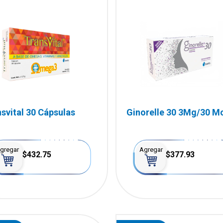
svital 30 Cápsulas
Ginorelle 30 3Mg/30 M
28 Comprimidos
gregar
Agregar
$432.75
$377.93