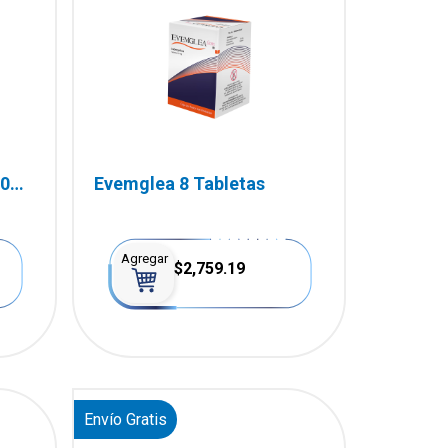
60
Evemglea 8 Tabletas
Agregar
$2,759.19
Envío Gratis