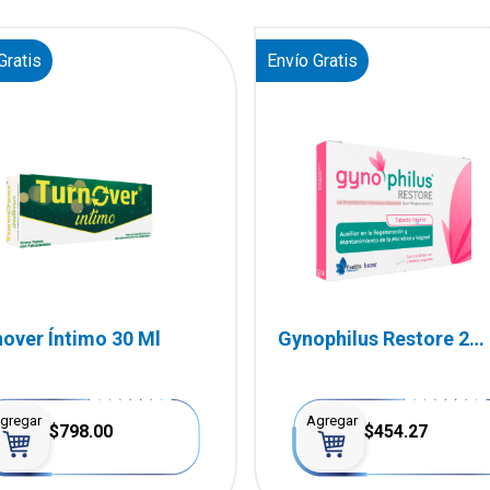
Gratis
Envío Gratis
over Íntimo 30 Ml
Gynophilus Restore 2
Tabletas
gregar
Agregar
$798.00
$454.27