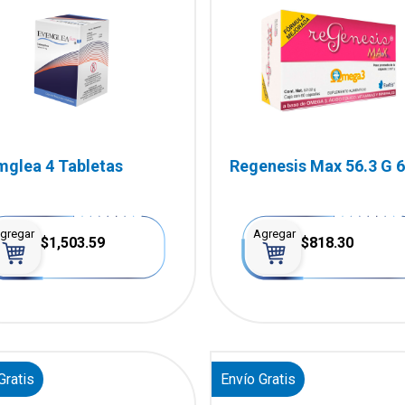
mglea 4 Tabletas
Regenesis Max 56.3 G 
Cápsulas
gregar
Agregar
$1,503.59
$818.30
Gratis
Envío Gratis