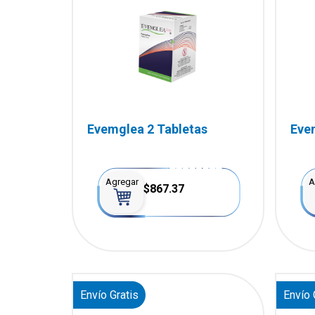
Evemglea 2 Tabletas
Eve
Agregar
A
$867.37
Envío Gratis
Envío 