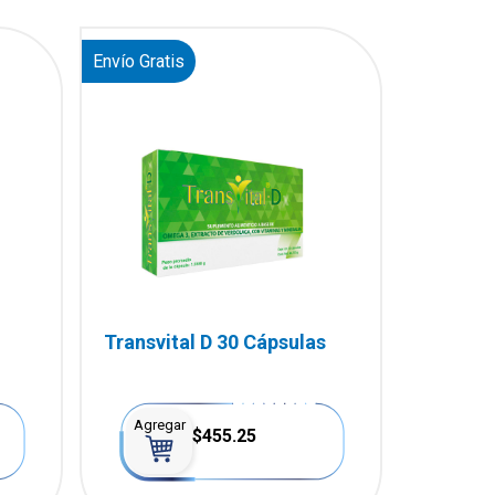
Envío Gratis
Transvital D 30 Cápsulas
Agregar
$455.25