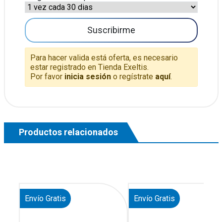
Suscribirme
Para hacer valida está oferta, es necesario
estar registrado en Tienda Exeltis.
Por favor
inicia sesión
o regístrate
aquí
.
Productos relacionados
Envío Gratis
Envío Gratis