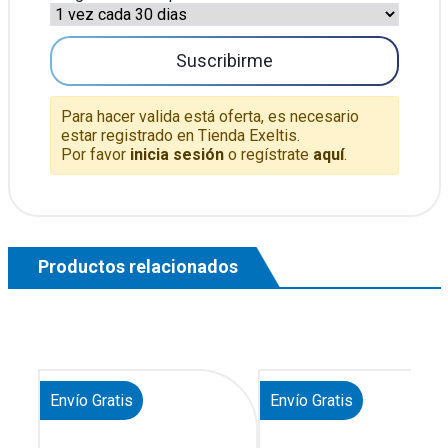
Suscribirme
Para hacer valida está oferta, es necesario
estar registrado en Tienda Exeltis.
Por favor
inicia sesión
o regístrate
aquí
.
Productos relacionados
Envío Gratis
Envío Gratis