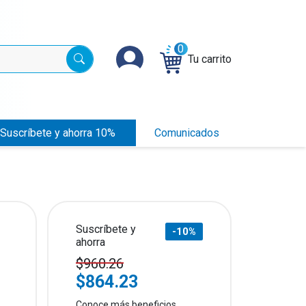
0
Tu carrito
Suscríbete y ahorra 10%
Comunicados
Suscríbete y
-10%
ahorra
$960.26
$864.23
Conoce más beneficios