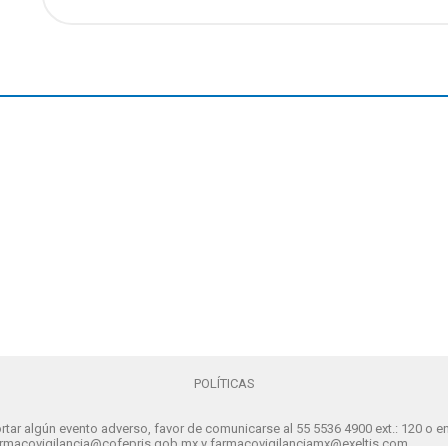
POLÍTICAS
rtar algún evento adverso, favor de comunicarse al 55 5536 4900 ext.: 120 o en
farmacovigilancia@cofepris.gob.mx y farmacovigilanciamx@exeltis.com