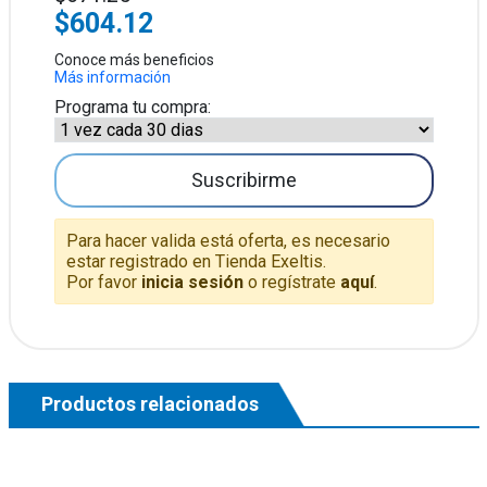
$604.12
Conoce más beneficios
Más información
Programa tu compra:
Suscribirme
Para hacer valida está oferta, es necesario
estar registrado en Tienda Exeltis.
Por favor
inicia sesión
o regístrate
aquí
.
Productos relacionados