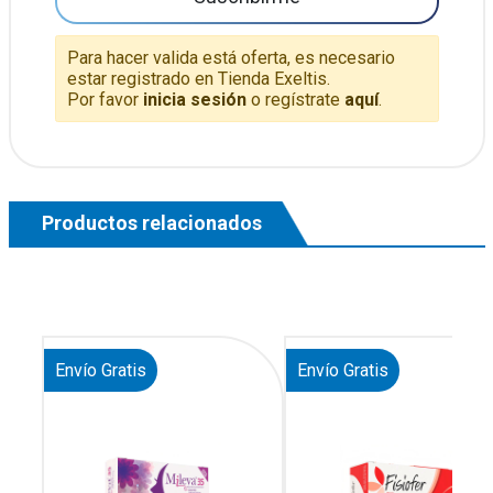
Para hacer valida está oferta, es necesario
estar registrado en Tienda Exeltis.
Por favor
inicia sesión
o regístrate
aquí
.
Productos relacionados
Envío Gratis
Envío Gratis