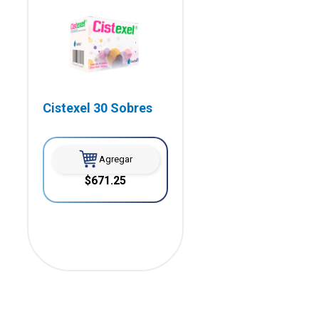
Cistexel 30 Sobres
Agregar
$671.25