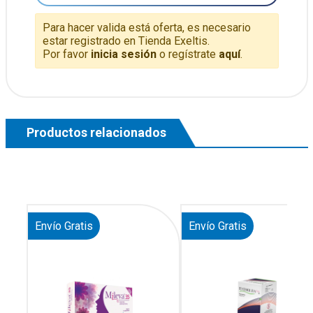
Para hacer valida está oferta, es necesario
estar registrado en Tienda Exeltis.
Por favor
inicia sesión
o regístrate
aquí
.
Productos relacionados
Envío Gratis
Envío Gratis