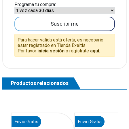
Programa tu compra:
Suscribirme
Para hacer valida está oferta, es necesario
estar registrado en Tienda Exeltis.
Por favor
inicia sesión
o regístrate
aquí
.
Productos relacionados
Envío Gratis
Envío Gratis