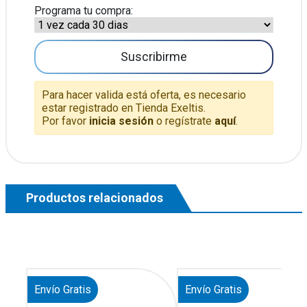
Programa tu compra:
Suscribirme
Para hacer valida está oferta, es necesario
estar registrado en Tienda Exeltis.
Por favor
inicia sesión
o regístrate
aquí
.
Productos relacionados
Envío Gratis
Envío Gratis