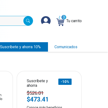
0
Tu carrito
Suscríbete y ahorra 10%
Comunicados
Suscríbete y
-10%
ahorra
$526.01
n
$473.41
do
Conoce más beneficios