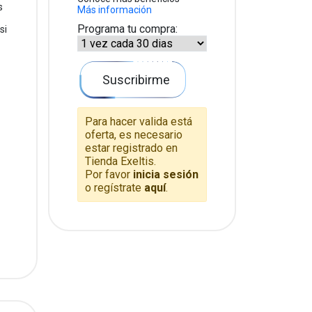
s
Más información
Programa tu compra:
si
Suscribirme
Para hacer valida está
oferta, es necesario
estar registrado en
Tienda Exeltis.
Por favor
inicia sesión
o regístrate
aquí
.