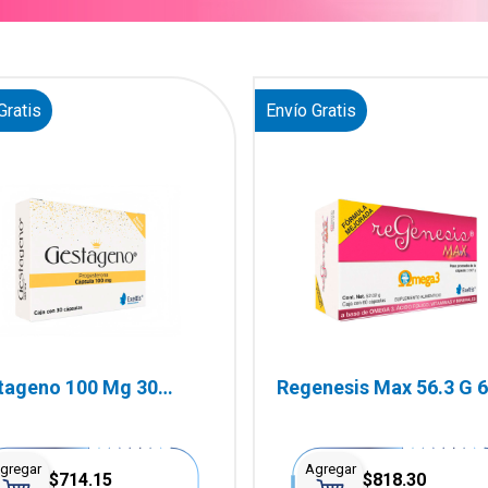
Gratis
Envío Gratis
tageno 100 Mg 30
Regenesis Max 56.3 G 
sulas
Cápsulas
gregar
Agregar
$714.15
$818.30