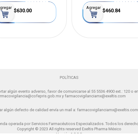
gregar
Agregar
$630.00
$460.84
POLÍTICAS
rtar algún evento adverso, favor de comunicarse al 55 5536 4900 ext.: 120 o en
farmacovigilancia@cofepris.gob.mx y farmacovigilanciamx@exeltis.com
r algún defecto de calidad envía un mail a: farmacovigilanciamx@exeltis.com
ienda operada por Servicios Farmacéuticos Especializados. Todos los derech
Copyright © 2023 All rights reserved Exeltis Pharma México
Versión 1.0.0.0