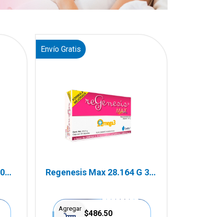
Envío Gratis
60
Regenesis Max 28.164 G 30
Cápsulas
Agregar
$486.50